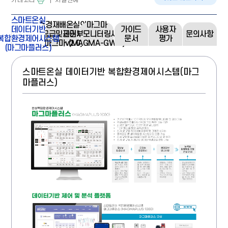
스마트온실
수경재배온실의
마그마
데이터기반
가이드
사용자
양액공급및제어시스템
근권부모니터링시스템
문의사항
복합환경제어시스템
문서
평가
(마그마v2.0)
(MAGMA-GWC)
(마그마플러스)
스마트온실 데이터기반 복합환경제어시스템(마그
마플러스)