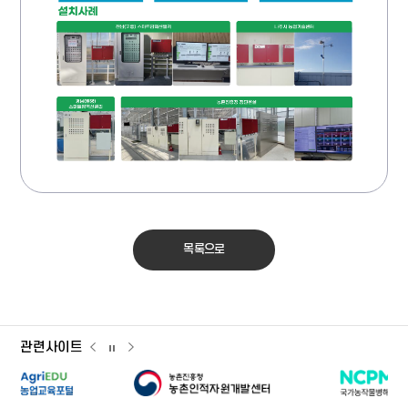
목록으로
관련사이트
관련사이트
관련사이트
관련사이트
이전
다음
슬라이드
슬라이드
슬라이드
농촌인적자원개발센터
국가농작물병
일시정지
농업교육포털