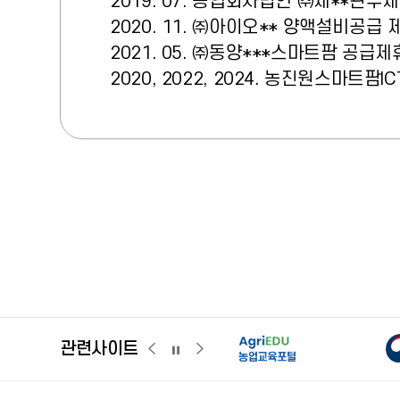
2019. 07. 농업회사법인 ㈜제**관
2020. 11. ㈜아이오** 양액설비공급 
2021. 05. ㈜동양***스마트팜 공급제
2020, 2022, 2024. 농진원스마트
농
농업교육포털
농업ON
관련사이트
관련사이트
관련사이트
관련사이트
이전
다음
슬라이드
슬라이드
슬라이드
일시정지