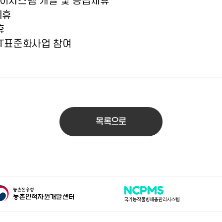
수제어시스템 개발 및 공급제휴
제휴
휴
팜ICT표준화사업 참여
목록으로
촌인적자원개발센터
국가농작물병해충관리시스템