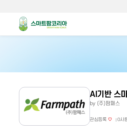
스마트팜코리아
AI기반 스
by (주)팜패스
관심등록
0
사