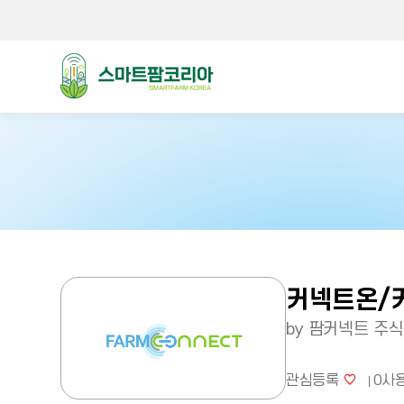
스마트팜코리아
커넥트온/
by 팜커넥트 주
관심등록
0
사