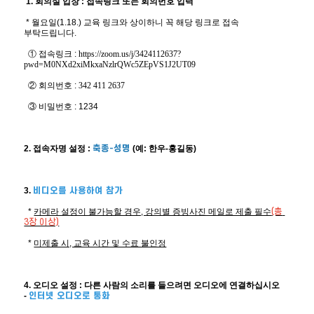
 1. 회의실 입장 : 접속링크 또는 회의번호 입력
 * 월요일(1.18.) 교육 링크와 상이하니 꼭 해당 링크로 접속 
부탁드립니다.
  ① 접속링크 : 
https://zoom.us/j/3424112637?
pwd=M0NXd2xiMkxaNzlrQWc5ZEpVS1J2UT09
  ② 회의번호 : 
342 411 2637
  ③ 비밀번호 : 1234
2. 접속자명 설정 : 
축종-성명
 (예: 한우-홍길동)
3. 
비디오를 사용하여 참가
  * 
카메라 설정이 불가능할 경우, 강의별 증빙사진 메일로 제출 필수
(총 
3장 이상)
  * 
미제출 시, 교육 시간 및 수료 불인정
4. 오디오 설정 : 다른 사람의 소리를 들으려면 오디오에 연결하십시오 
- 
인터넷 오디오로 통화