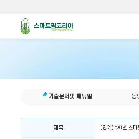
스마트팜코리아
기술문서및 매뉴얼
동
공지사항
제목
(양계) '20년 스
테이블