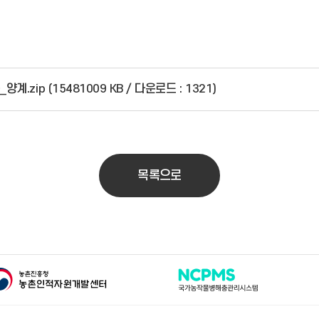
양계.zip (15481009 KB / 다운로드 : 1321)
목록으로
촌인적자원개발센터
국가농작물병해충관리시스템