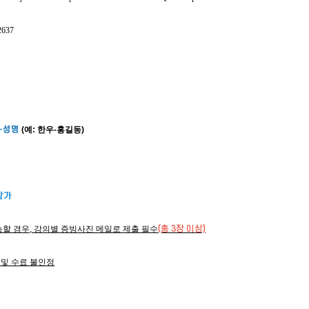
2637
-성명
 (예: 한우-홍길동)
참가
할 경우, 강의별 증빙사진 메일로 제출 필수
(총 3장 이상)
 및 수료 불인정