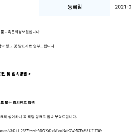
등록일
2021-0
식품교육문화정보원입니다.
육 접속 링크 및 발표자료 송부드립니다.
그인 및 접속방법 >
속링크 또는 회의번호 입력
교육 링크와 상이하니 꼭 해당 링크로 접속 부탁드립니다.
/zoom.us/j/3424112637?pwd=M0NXd2xiMkxaNzlrQWc5ZEpVS1J2UT09