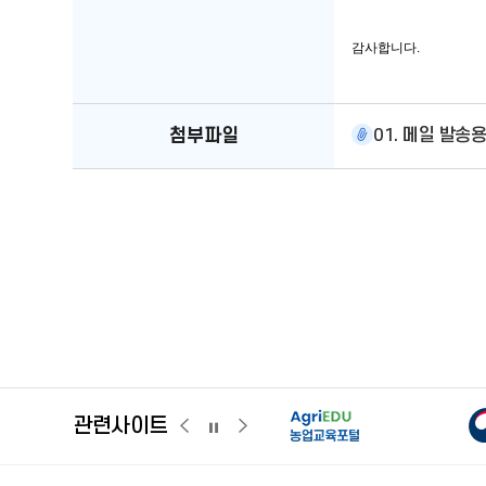
감사합니다.
첨부파일
01. 메일 발송용_
농
농업교육포털
농업ON
관련사이트
관련사이트
관련사이트
관련사이트
이전
다음
슬라이드
슬라이드
슬라이드
일시정지