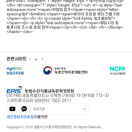
관련사이트
관련사이트
관련사이트
관련사이트
이전
다음
슬라이드
슬라이드
슬라이드
농촌인적자원개발센터
국가농작물병
일시정지
농업교육포털
(30148) 세종특별자치시 국책연구원5로 19
(반곡동 772-3)
스마트팜코리아 상담센터 1522-2911
유관기관
개인정보처리방침
이용약관
Copyright © 2024 농림수산식품교육문화정보원. All Rights Reserved.