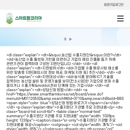
회원가입
로그인
스마트팜코리아
홈
홈으로
이동
<dl class="explan"> <dt>&lsquo;농산업 수출지원단&rsquo;이란?</dt> <dd>농산업 수출 활성화 기반을 마련하고 기업의 해외 진출을 돕기 위해 관련기관이 협력하여 구성된 지원단입니다.</dd> </dl> <dl class="explan"> <dt>지원범위</dt> <dd>기업별 수출 애로사항 해소를 위한 맞춤형 지원(해외시장 정보 제공, 마케팅 지원 등) 추진</dd> </dl> <dl class="explan"> <dt>지원대상</dt> <dd>농식품 분야에 ICT 기술을 접목하는 농산업 설비 및 운영기술을 보유(컨소시엄)한 기업으로 현재 수출 중이거나 수출기획&middot;준비 단계에 있는 기업</dd> </dl> <dl class="explan"> <dt>상담신청 방법</dt> <dd> <a href="https://www.smartfarmkorea.net/board/view.do?menuId=M01120502&amp;searchNttId=3710&amp;searchBbsId=BBSMSTR_000000000565"><span style="color: blue">상담신청 방법 바로가기</span></a></dd> </dl> <p class="explan-title">수출지원단 기관별 주요 지원내용</p> <div class="board-list scroll-tbl"> <table class="normal-text" summary="수출지원단 기관별 주요 지원내용" style="width: 1028px; height: 1226px"> <caption class="sr-only">수출지원단 기관별 주요 지원내용을 제공</caption> <colgroup> <col style="width: 35%"/> <col style="width: 65%"/> </colgroup> <thead> <tr> <th scope="col" class="res-pno pers-col01" style="">기관명</th> <th scope="col" class="pers-col02" style="">주요 지원내용</th> </tr> </thead> <tbody> <tr> <th scope="row" class="res-pno pers-col01"> 농정원</th> <td class="res-pno"> <ul> <li> <p><span style="letter-spacing:0pt">ODA </span><span>사업 연계</span><span style="letter-spacing:0pt">, </span><span>전문 인력양성 지원 등</span></p></li> </ul> </td> </tr> <tr> <th scope="row" class="res-pno pers-col01" style=""> 농촌진흥청</th> <td class="res-pno"> <ul> <li> <p><span>해외국가 농업정보</span><span style="letter-spacing:0pt">, </span><span>기술수준 등 조사</span><span style="letter-spacing:0pt">&middot;</span><span>안내</span></p></li> <li> <p><span style="font-family:함초롬바탕"></span></p> <p style="text-autospace:none"><span>수출품목육성</span><span style="letter-spacing:0pt">, </span><span>수출현장지원</span><span style="letter-spacing:0pt">, </span><span>온실</span><span style="letter-spacing:0pt">&middot;</span><span>재배기술 현지화 지원 등</span></p></li> </ul> </td> </tr> <tr> <th scope="row" class="res-pno pers-col01" style=""> KOTRA</th> <td class="res-pno"> <ul> <li><span>국가&middot;권역별 스마트농업 시장동향 및 정책&middot;규제 등 조사</span></li> <span> </span> <li><span>현지 바이어 발굴&middot;연계, 마케팅 지원</span></li> <span> </span> <li> <p><span>스마트농업 기술포럼</span><span style="letter-spacing:0pt">, </span><span>세미나 개최 등</span></p> </li> </ul> </td> </tr> <tr> <th scope="row" class="res-pno pers-col01" style="">&nbsp;농진원</th> <td class="res-pno"> <ul> <li> <p><span>외국 스마트농업 기업 기술수준</span><span style="letter-spacing:0pt">, </span><span>주요품목 등 현황조사</span></p> </li> <span> </span> <li> <p><span>법률자문</span><span style="letter-spacing:0pt">, </span><span>시설 사후관리 지원</span> </p> </li> <span> </span> <li> <p><span>스마트팜 기술가치평가 및 기술현장실증 지원 등</span></p> </li> </ul> </td> </tr> <tr> <th scope="row" class="res-pno pers-col01" style="">농어촌공사</th> <td class="res-pno"> <ul> <li> <p style="text-autospace:none"><span>농산업 수출</span><span style="letter-spacing:0pt">&middot;</span><span>수주 실적 집계</span></p></li> <li> <p style="text-autospace:none"><span style="font-family:함초롬바탕"></span></p> <p style="text-autospace:none"><span>농업개발사업에 농산업 동반 진출 방안 마련</span></p></li> <li> <p style="text-autospace:none"><span style="font-family:함초롬바탕"></span></p> <p style="text-autospace:none"><span style="letter-spacing:0pt">KOICA, EDCF </span><span>등 해외사업 공모 시 농산업 분야 참여</span> </p></li> </ul> </td> </tr> <tr> <th scope="row" class="res-pno pers-col01">한국농수산식품유통공사</th> <td class="res-pno"> <ul> <li> <p><span>농식품 소비</span><span style="letter-spacing:0pt">&middot;</span><span>수출 동향 파악</span> </p> </li> <span> </span> <li> <p><span>해외 기업활동 지원 등</span></p></li> </ul> </td> </tr> <tr> <th scope="row" class="res-pno pers-col01" style="">농기계협동조합</th> <td class="res-pno"> <ul> <li> <p><span>해외 전시회 참여</span><span style="letter-spacing:0pt">, </span><span>바이어 연계</span><span style="letter-spacing:0pt">&middot;</span><span>발굴</span></p> </li> <span> </span> <li> <p><span style="letter-spacing:0pt">ODA </span><span>사업 정보 안내 및 참여 지원 등</span></p> </li> <li> <p><span style="font-family:함초롬바탕"></span></p> <p style="text-autospace:none"><span>업계 관심사항 발굴 및 의견수렴</span></p></li> </ul> </td> </tr> <tr> <th scope="row" class="res-pno pers-col01" rowspan="1" style=""> <p>스마트팜산업협회</p></th> <td rowspan="1" style=""> <ul> <li> <p style="text-autospace:none"><span>기업 간 정보교류</span><span style="letter-spacing:0pt">, </span><span>네트워크 지원</span></p></li> <li> <p style="text-autospace:none"><span>해외 공모사업 발굴</span><span style="letter-spacing:0pt">&middot;</span><span>안내 등</span> </p></li> <li> <p><span style="font-family: 함초롬바탕"></span></p> <p style="text-autospace:none"><span>업계 관심사항 발굴 및 의견수렴</span></p></li> </ul> </td> </tr> <tr> <th scope="row" class="res-pno pers-col01" rowspan="1" style="height: 47px;"> <p>한국비료협회</p></th> <td rowspan="1" style="height: 47px;"> <ul> <li> <span style="font-family: 함초롬바탕"></span> <p><span>협회 회원사 수출지원 사업 정보 등 안내</span></p></li> </ul> </td> </tr> <tr> <th scope="row" class="res-pno pers-col01" rowspan="1" style="height: 47px"> <p>한국동물약품협회</p></th> <td rowspan="1" style="height: 47px;"> <ul> <li> <p><span style="font-family: 함초롬바탕"></span></p> <p><span>해외 전시회 등 해외 수출시장 개척사업 지원</span></p></li> <li> <p><span style="font-family:함초롬바탕"></span></p> <p style="text-autospace:none"><span>제조시설 신</span><span style="letter-spacing:0pt">&middot;</span><span>개축 및 인프라 구축 사업</span><span style="letter-spacing:0pt">(</span><span>융자 사업</span><span style="letter-spacing:0pt">)</span> </p></li> <li> <p style="text-autospace:none"><span style="letter-spacing:0pt"></span></p> <p style="text-autospace:none"><span>협회 주관 수출협의회 운영</span></p></li> </ul> </td> </tr> <tr> <th scope="row" class="res-pno pers-col01" rowspan="1" style="height: 47px"> <p>한국작물보호협회</p></th> <td rowspan="1" style="height: 47px;"> <ul> <li> <p style="text-autospace:none"><span>수출 중점 국가 인허가 관련 교류 지원</span></p></li> <li> <p><span style="font-family: 함초롬바탕"></span></p> <p style="text-autospace:none"><span>해외 인허가 취득을 위한 비용 지원 등</span></p></li> </ul> </td> </tr> <tr> <th scope="row" class="res-pno pers-col01" rowspan="1" style="height: 47px"> <p>한국종자협회</p></th> <td rowspan="1" style="height: 47px"> <ul> <li> <p style="text-autospace:none"><span>박람회 참가</span><span style="letter-spacing:0pt">&middot;</span><span>바이어 초청 등 해외 진출 지원</spa