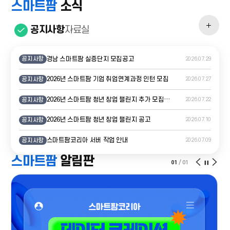
스마트팜
소식
스마트
공지사항
자료실
소식
더보기
경남 스마트팜 실증단지 모집공고
공지사항
2026.07.29
2026년 스마트팜 기업 취업연계과정 인턴 모집
공지사항
2026.07.27
2026년 스마트팜 청년 창업 챌린지 추가 모집 공고
공지사항
2026.07.22
2026년 스마트팜 청년 창업 챌린지 공고
공지사항
2026.07.10
스마트팜코리아 서버 작업 안내
공지사항
2026.07.09
스마트팜
알림판
스마트팜
스마
스마트
01
/
01
지원사
지원사업
지원
슬라이
이전
다음
일시정
슬라이드
슬라