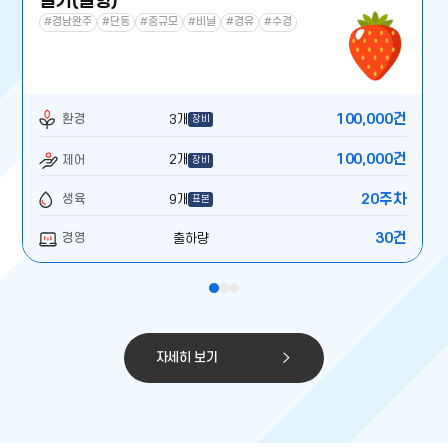
딸기(설향)
#경남완주
#단동
#중규모
#비닐
#경유
#수경
100,000건
환경
3개
장비
100,000건
제어
2개
장비
20주차
생육
9개
표본
30건
경영
출하량
자세히 보기