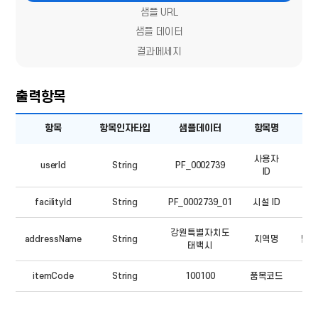
샘플 URL
샘플 데이터
결과메세지
출력항목
출력항목
항목
항목인자타입
샘플데이터
항목명
비
-
항목,
항목인자타입,
사용자
샘플데이터,
userId
String
PF_0002739
항목명,
ID
비고
facilityId
String
PF_0002739_01
시설 ID
강원특별자치도
addressName
String
지역명
법정
태백시
itemCode
String
100100
품목코드