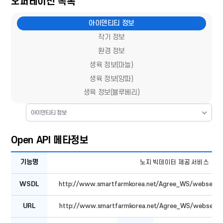
오퍼레이션 목록
아이덴티티 정보
작기 정보
환경 정보
생육 정보(마늘)
생육 정보(양파)
생육 정보(블루베리)
아이덴티티 정보
Open API 메타정보
Open
기능명
노지 빅데이터 제공 서비스
API
메타정보
-
WSDL
http://www.smartfarmkorea.net/Agree_WS/webservi
기능명,
WSDL,
URL,
URL
http://www.smartfarmkorea.net/Agree_WS/webservi
제공방식,
데이터
포맷,