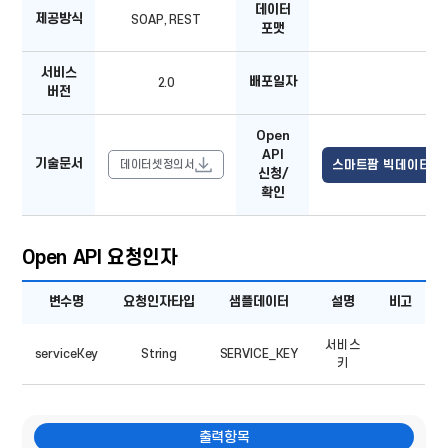
데이터
서비스
제공방식
SOAP, REST
XML
버전,
포맷
배포일자,
기술문서,
서비스
Open
배포일자
2.0
201
API
버전
신청/
확인
Open
API
기술문서
데이터셋정의서
스마트팜 빅데이터 Op
신청/
확인
Open API 요청인자
오퍼레이션
변수명
요청인자타입
샘플데이터
설명
비고
목록
-
변수명,
서비스
요청인자타입,
serviceKey
String
SERVICE_KEY
샘플데이터,
키
설명,
비고
출력항목