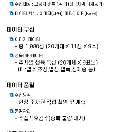
수집대상 : 고랭지 배추 1작기 (태백지역, 1개농가)
데이터 형식 : 이미지(JPG), 메타데이터(Excel)
데이터 구성
이미지 데이터
- 총 1,980장 (20개체 X 11장 X 9주)
생육메타데이터
- 주차별 생육 특성 (20개체 X 9표본)
(예:엽수,초장,엽장,엽폭,생체중 등)
데이터 품질
수집방식
- 현장 조사원 직접 촬영 및 계측
품질관리
- 수집직후검수(중복.불량.제거)